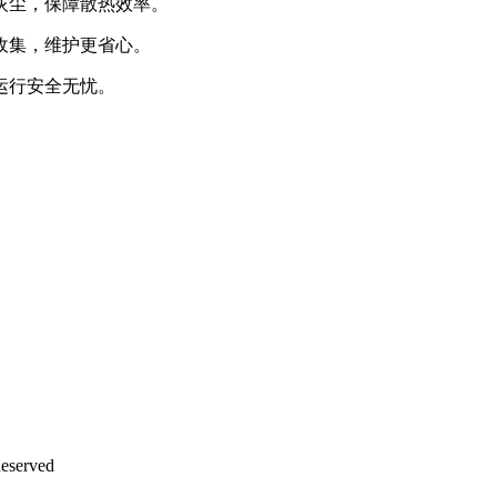
灰尘，保障散热效率。
收集，维护更省心。
运行安全无忧。
eserved
沪ICP备12042889号-2