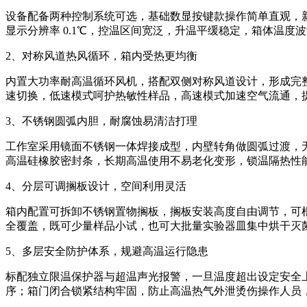
设备配备两种控制系统可选，基础数显按键款操作简单直观，新
显示分辨率 0.1℃，控温区间宽泛，升温平缓稳定，箱体温
2、对称风道热风循环，箱内受热更均衡
内置大功率耐高温循环风机，搭配双侧对称风道设计，形成完
速切换，低速模式呵护热敏性样品，高速模式加速空气流通，
3、不锈钢圆弧内胆，耐腐蚀易清洁打理
工作室采用镜面不锈钢一体焊接成型，内壁转角做圆弧过渡，
高温硅橡胶密封条，长期高温使用不易老化变形，锁温隔热性
4、分层可调搁板设计，空间利用灵活
箱内配置可拆卸不锈钢置物搁板，搁板安装高度自由调节，可
全覆盖，既可少量样品小试，也可大批量实验器皿集中烘干灭
5、多层安全防护体系，规避高温运行隐患
标配独立限温保护器与超温声光报警，一旦温度超出设定安全
序；箱门闭合锁紧结构牢固，防止高温热气外泄烫伤操作人员